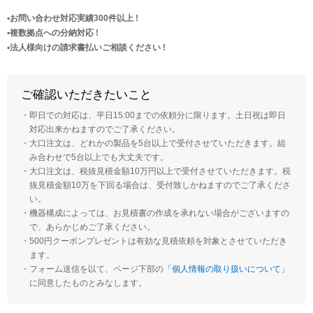
▪️お問い合わせ対応実績300件以上 !
▪️複数拠点への分納対応 !
▪️法人様向けの請求書払いご相談ください !
ご確認いただきたいこと
・即日での対応は、平日15:00までの依頼分に限ります。土日祝は即日
対応出来かねますのでご了承ください。
・大口注文は、どれかの製品を5台以上で受付させていただきます。組
み合わせで5台以上でも大丈夫です。
・大口注文は、税抜見積金額10万円以上で受付させていただきます。税
抜見積金額10万を下回る場合は、受付致しかねますのでご了承くださ
い。
・機器構成によっては、お見積書の作成を承れない場合がございますの
で、あらかじめご了承ください。
・500円クーポンプレゼントは有効な見積依頼を対象とさせていただき
ます。
・フォーム送信を以て、ページ下部の
「個人情報の取り扱いについて」
に同意したものとみなします。