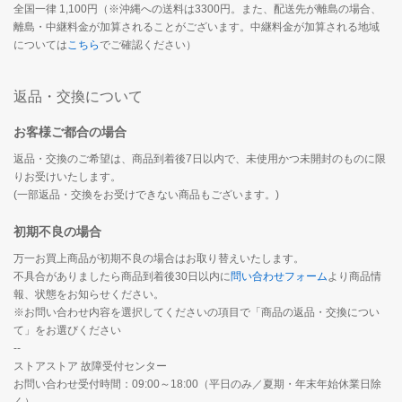
全国一律 1,100円（※沖縄への送料は3300円。また、配送先が離島の場合、
離島・中継料金が加算されることがございます。中継料金が加算される地域
については
こちら
でご確認ください）
返品・交換について
お客様ご都合の場合
返品・交換のご希望は、商品到着後7日以内で、未使用かつ未開封のものに限
りお受けいたします。
(一部返品・交換をお受けできない商品もございます。)
初期不良の場合
万一お買上商品が初期不良の場合はお取り替えいたします。
不具合がありましたら商品到着後30日以内に
問い合わせフォーム
より商品情
報、状態をお知らせください。
※お問い合わせ内容を選択してくださいの項目で「商品の返品・交換につい
て」をお選びください
--
ストアストア 故障受付センター
お問い合わせ受付時間：09:00～18:00（平日のみ／夏期・年末年始休業日除
く）