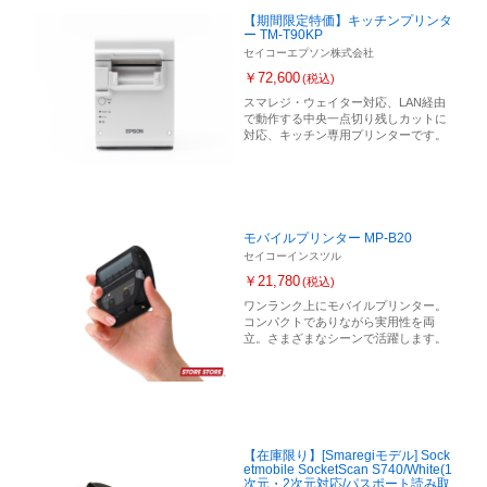
【期間限定特価】キッチンプリンタ
ー TM-T90KP
セイコーエプソン株式会社
￥72,600
(税込)
スマレジ・ウェイター対応、LAN経由
で動作する中央一点切り残しカットに
対応、キッチン専用プリンターです。
モバイルプリンター MP-B20
セイコーインスツル
￥21,780
(税込)
ワンランク上にモバイルプリンター。
コンパクトでありながら実用性を両
立。さまざまなシーンで活躍します。
【在庫限り】[Smaregiモデル] Sock
etmobile SocketScan S740/White(1
次元・2次元対応/パスポート読み取