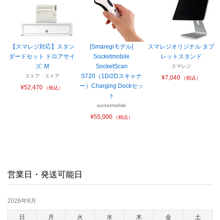
【スマレジ対応】スタン
[Smaregiモデル]
スマレジオリジナル タブ
ダードセット ドロアサイ
Socketmobile
レットスタンド
ズ: M
SocketScan
スマレジ
S720（1D/2Dスキャナ
ストア・ストア
¥7,040
（税込）
ー）Charging Dockセッ
¥52,470
（税込）
ト
socketmobile
¥55,000
（税込）
営業日・発送可能日
2026年8月
日
月
火
水
木
金
土