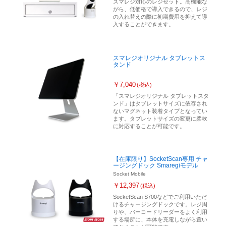
スマレジ対応のレジセット。高機能な
がら、低価格で導入できるので、レジ
の入れ替えの際に初期費用を抑えて導
入することができます。
スマレジオリジナル タブレットス
タンド
￥7,040
(税込)
「スマレジオリジナル タブレットスタ
ンド」はタブレットサイズに依存され
ないマグネット装着タイプとなってい
ます。タブレットサイズの変更に柔軟
に対応することが可能です。
【在庫限り】SocketScan専用 チャ
ージングドック Smaregiモデル
Socket Mobile
￥12,397
(税込)
SocketScan S700などでご利用いただ
けるチャージングドックです。レジ周
りや、バーコードリーダーをよく利用
する場所に、本体を充電しながら置い