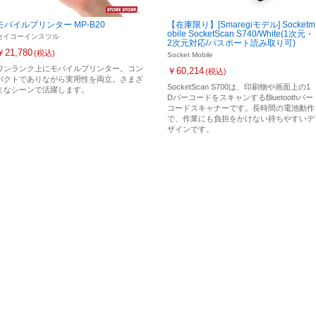
モバイルプリンター MP-B20
【在庫限り】[Smaregiモデル] Socketm
obile SocketScan S740/White(1次元・
セイコーインスツル
2次元対応/パスポート読み取り可)
￥21,780
(税込)
Socket Mobile
ワンランク上にモバイルプリンター。コン
￥60,214
(税込)
パクトでありながら実用性を両立。さまざ
SocketScan S700は、印刷物や画面上の1
まなシーンで活躍します。
DバーコードをスキャンするBluetoothバー
コードスキャナーです。長時間の電池動作
で、作業にも負担をかけない持ちやすいデ
ザインです。