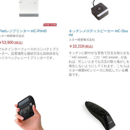
iPadレジプリンター mC-Print3
キッチンメロディスピーカー mC-Sou
nd
スター精密株式会社
スター精密株式会社
￥53,900
(税込)
￥10,219
(税込)
マルチインターフェースのコンパクトプリ
キッチンに鮮やかな音色で注文を知らせる
ンター。設置場所も接続方法も自由自在な
「mC-sound」。この「mC-sound」があ
ハイスペックレシートプリンターです。
れば、忙しいときでも注文の取り逃がしを
発生しないようにしてくれます。こちらは
スター精密mCシリーズに対応している機
器です。