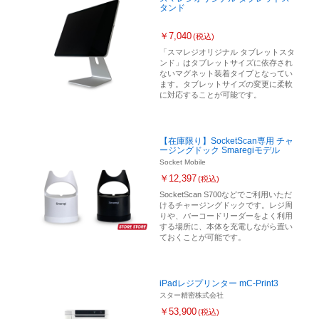
タンド
￥7,040
(税込)
「スマレジオリジナル タブレットスタ
ンド」はタブレットサイズに依存され
ないマグネット装着タイプとなってい
ます。タブレットサイズの変更に柔軟
に対応することが可能です。
【在庫限り】SocketScan専用 チャ
ージングドック Smaregiモデル
Socket Mobile
￥12,397
(税込)
SocketScan S700などでご利用いただ
けるチャージングドックです。レジ周
りや、バーコードリーダーをよく利用
する場所に、本体を充電しながら置い
ておくことが可能です。
iPadレジプリンター mC-Print3
スター精密株式会社
￥53,900
(税込)