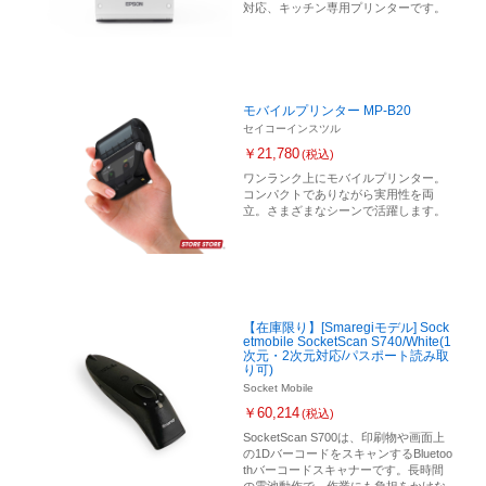
対応、キッチン専用プリンターです。
モバイルプリンター MP-B20
セイコーインスツル
￥21,780
(税込)
ワンランク上にモバイルプリンター。
コンパクトでありながら実用性を両
立。さまざまなシーンで活躍します。
【在庫限り】[Smaregiモデル] Sock
etmobile SocketScan S740/White(1
次元・2次元対応/パスポート読み取
り可)
Socket Mobile
￥60,214
(税込)
SocketScan S700は、印刷物や画面上
の1DバーコードをスキャンするBluetoo
thバーコードスキャナーです。長時間
の電池動作で、作業にも負担をかけな