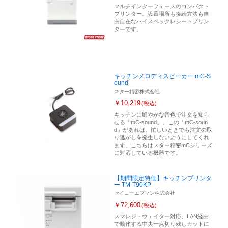
マルチインターフェースのコンパクト
プリンター。設置場所も接続方法も自
由自在なハイスペックレシートプリン
ターです。
キッチンメロディスピーカー mC-S
ound
スター精密株式会社
￥10,219
(税込)
キッチンに鮮やかな音色で注文を知ら
せる「mC-sound」。この「mC-soun
d」があれば、忙しいときでも注文の取
り逃がしを発生しないようにしてくれ
ます。こちらはスター精密mCシリーズ
に対応している機器です。
【期間限定特価】キッチンプリンタ
ー TM-T90KP
セイコーエプソン株式会社
￥72,600
(税込)
スマレジ・ウェイター対応、LAN経由
で動作する中央一点切り残しカットに