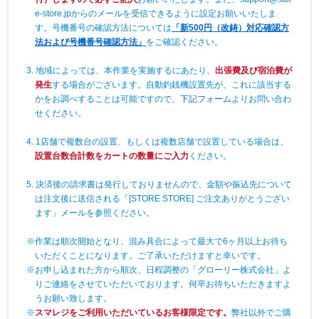
e-store.jpからのメールを受信できるように設定お願いいたしま
す。号機番号の確認方法については
「新500円（改鋳）対応確認方
法および号機番号確認方法」
をご確認ください。
3. 地域によっては、本作業を実施するにあたり、
出張費及び宿泊費が
発生
する場合がございます。自動釣銭機設置先が、これに該当する
かをお調べすることは可能ですので、
下記フォーム
よりお問い合わ
せください。
4. 1店舗で複数台の設置、もしくは複数店舗で設置している場合は、
設置台数合計数をカートの数量にご入力
ください。
5. 決済後の請求書は発行しておりませんので、金額や振込先について
は注文後に送信される「[STORE STORE] ご注文ありがとうござい
ます」メールを参照ください。
※作業は順次開始となり、混み具合によって最大で6ヶ月以上お待ち
いただくことになります。ご了承いただけますと幸いです。
※お申し込まれた方から順次、日程調整の「グローリー株式会社」よ
りご連絡をさせていただいております。何卒お待ちいただきますよ
うお願い致します。
※
スマレジをご利用いただいているお客様限定です。
弊社以外でご購