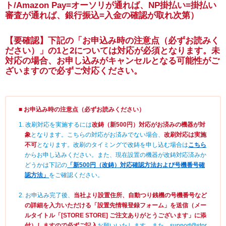
ト/Amazon Pay=オーソリが通れば、NP掛払い=掛払い
審査が通れば、銀行振込=入金の確認が取れ次第）
【要確認】下記の「お申込み時の注意点（必ずお読みく
ださい）」の1と2については対応が必須となります。未
対応の場合、お申し込みがキャンセルとなる可能性がご
ざいますので必ずご対応ください。
■ お申込み時の注意点（必ずお読みください）
1. 改刷対応を実施するには
改鋳（新500円）対応がお済みの機器が対
象
となります。こちらの対応がお済みでない場合、
改刷対応は実施
不可
となります。改刷のタイミングで改鋳を申し込む場合は
こちら
からお申し込みください。また、現在設置の機器が改鋳対応済みか
どうかは下記の
「新500円（改鋳）対応確認方法および号機番号確
認方法」
をご確認ください。
2. お申込み完了後、
当社より設置住所、自動つり銭機の号機番号など
の詳細を入力いただける「設置先情報登録フォーム」を送信（メー
ルタイトル「[STORE STORE] ご注文ありがとうございます」に添
付）しますので必ずご記入
お願いいたします。また、support@stor