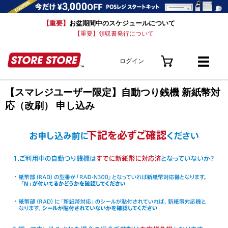
【重要】
お盆期間中のスケジュールについて
【重要】領収書発行について
ログイン
【スマレジユーザー限定】自動つり銭機 新紙幣対
応（改刷） 申し込み