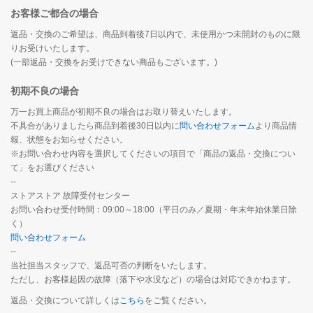
お客様ご都合の場合
返品・交換のご希望は、商品到着後7日以内で、未使用かつ未開封のものに限
りお受けいたします。
(一部返品・交換をお受けできない商品もございます。)
初期不良の場合
万一お買上商品が初期不良の場合はお取り替えいたします。
不具合がありましたら商品到着後30日以内に
問い合わせフォーム
より商品情
報、状態をお知らせください。
※お問い合わせ内容を選択してくださいの項目で「商品の返品・交換につい
て」をお選びください
--
ストアストア 故障受付センター
お問い合わせ受付時間：09:00～18:00（平日のみ／夏期・年末年始休業日除
く）
問い合わせフォーム
--
当社担当スタッフで、返品可否の判断をいたします。
ただし、お客様起因の故障（落下や水没など）の場合は対応できかねます。
返品・交換について詳しくは
こちら
をご覧ください。