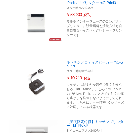
iPadレジプリンター mC-Print3
スター精密株式会社
￥53,900
(税込)
マルチインターフェースのコンパクト
プリンター。設置場所も接続方法も自
由自在なハイスペックレシートプリン
ターです。
キッチンメロディスピーカー mC-S
ound
スター精密株式会社
￥10,219
(税込)
キッチンに鮮やかな音色で注文を知ら
せる「mC-sound」。この「mC-soun
d」があれば、忙しいときでも注文の取
り逃がしを発生しないようにしてくれ
ます。こちらはスター精密mCシリーズ
に対応している機器です。
【期間限定特価】キッチンプリンタ
ー TM-T90KP
セイコーエプソン株式会社