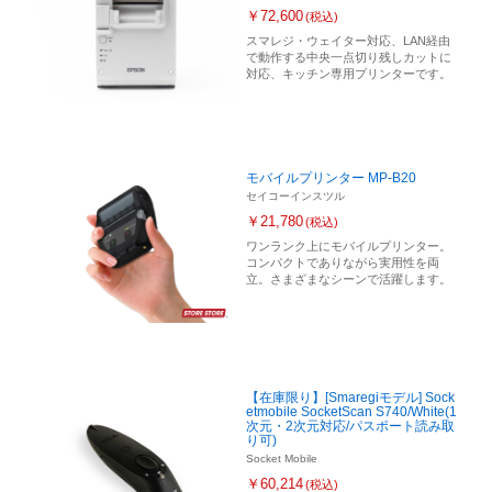
￥72,600
(税込)
スマレジ・ウェイター対応、LAN経由
で動作する中央一点切り残しカットに
対応、キッチン専用プリンターです。
モバイルプリンター MP-B20
セイコーインスツル
￥21,780
(税込)
ワンランク上にモバイルプリンター。
コンパクトでありながら実用性を両
立。さまざまなシーンで活躍します。
【在庫限り】[Smaregiモデル] Sock
etmobile SocketScan S740/White(1
次元・2次元対応/パスポート読み取
り可)
Socket Mobile
￥60,214
(税込)