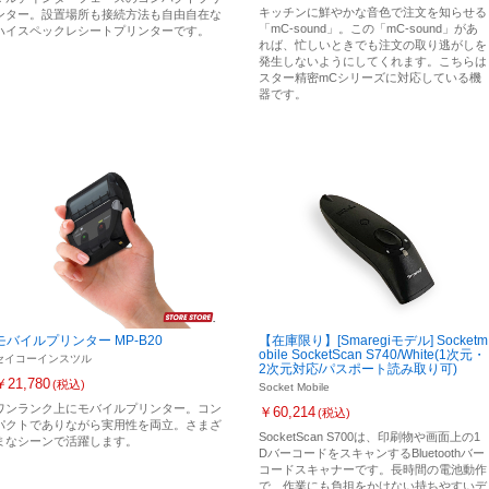
キッチンに鮮やかな音色で注文を知らせる
ンター。設置場所も接続方法も自由自在な
「mC-sound」。この「mC-sound」があ
ハイスペックレシートプリンターです。
れば、忙しいときでも注文の取り逃がしを
発生しないようにしてくれます。こちらは
スター精密mCシリーズに対応している機
器です。
モバイルプリンター MP-B20
【在庫限り】[Smaregiモデル] Socketm
obile SocketScan S740/White(1次元・
セイコーインスツル
2次元対応/パスポート読み取り可)
￥21,780
(税込)
Socket Mobile
ワンランク上にモバイルプリンター。コン
￥60,214
(税込)
パクトでありながら実用性を両立。さまざ
SocketScan S700は、印刷物や画面上の1
まなシーンで活躍します。
DバーコードをスキャンするBluetoothバー
コードスキャナーです。長時間の電池動作
で、作業にも負担をかけない持ちやすいデ