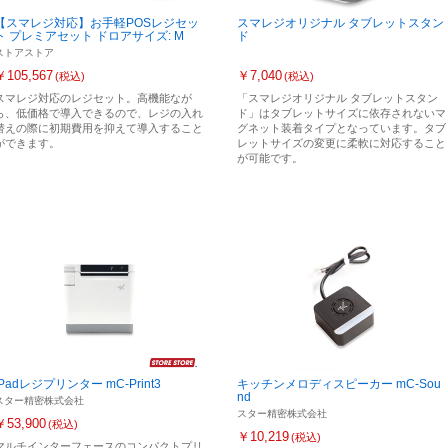
【スマレジ対応】お手軽POSレジセッ
スマレジオリジナル タブレットスタン
ト プレミアセット ドロアサイズ: M
ド
ストアストア
￥105,567
￥7,040
(税込)
(税込)
スマレジ対応のレジセット。高機能なが
「スマレジオリジナル タブレットスタン
ら、低価格で導入できるので、レジの入れ
ド」はタブレットサイズに依存されないマ
替えの際に初期費用を抑えて導入すること
グネット装着タイプとなっています。タブ
ができます。
レットサイズの変更に柔軟に対応すること
が可能です。
iPadレジプリンター mC-Print3
キッチンメロディスピーカー mC-Sou
nd
スター精密株式会社
スター精密株式会社
￥53,900
(税込)
￥10,219
(税込)
マルチインターフェースのコンパクトプリ