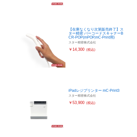
【在庫なくなり次第販売終了】ス
ター精密 バーコードスキャナーB
お買い物を続ける
カートへ進む
CR-POP(mPOP,mC-Print用)
スター精密株式会社
￥14,300
(税込)
iPadレジプリンター mC-Print3
スター精密株式会社
￥53,900
(税込)