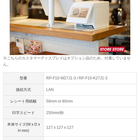
お買い物を続ける
カートへ進む
※こちらのカスタマーディスプレイはオプション品のため、付属していませ
ん。
型番
RP-F10-W27J1-3 / RP-F10-K27J1-3
接続方式
LAN
レシート用紙幅
58mm or 80mm
印字スピード
250mm/秒
本体サイズ(W x D x
127 x 127 x 127
H mm)