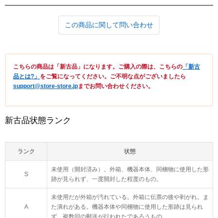
この商品に関して問い合わせ
こちらの商品は「新古品」になります。ご購入の際は、こちらの
「新古
品とは?」
をご覧になってください。ご不明な点がございましたら
support@store-store.jp
までお問い合わせください。
新古品状態ランク
ランク
状態
未使用（開封済み）。外箱、機器本体、同梱物に使用した形
S
跡が見られず、一度開封した程度のもの。
未使用だが外箱が汚れている。外箱に伝票の後や剥がれ。ま
A
た潰れがある。機器本体や同梱物に使用した形跡は見られ
ず、複数回の郵送が行われたであろうもの。