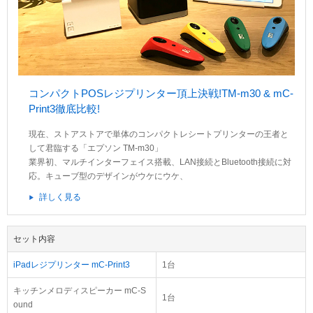
コンパクトPOSレジプリンター頂上決戦!TM-m30 & mC-
Print3徹底比較!
現在、ストアストアで単体のコンパクトレシートプリンターの王者と
して君臨する「エプソン TM-m30」
業界初、マルチインターフェイス搭載、LAN接続とBluetooth接続に対
応。キューブ型のデザインがウケにウケ、
詳しく見る
セット内容
お買い物を続ける
カートへ進む
iPadレジプリンター mC-Print3
1台
キッチンメロディスピーカー mC-S
1台
ound