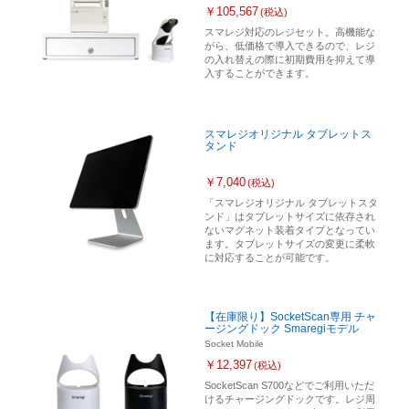
￥105,567
(税込)
スマレジ対応のレジセット。高機能な
がら、低価格で導入できるので、レジ
の入れ替えの際に初期費用を抑えて導
入することができます。
スマレジオリジナル タブレットス
タンド
￥7,040
(税込)
「スマレジオリジナル タブレットスタ
ンド」はタブレットサイズに依存され
ないマグネット装着タイプとなってい
ます。タブレットサイズの変更に柔軟
に対応することが可能です。
【在庫限り】SocketScan専用 チャ
ージングドック Smaregiモデル
Socket Mobile
￥12,397
(税込)
SocketScan S700などでご利用いただ
けるチャージングドックです。レジ周