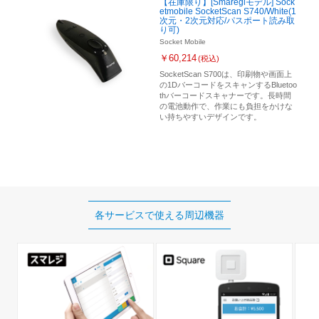
【在庫限り】[Smaregiモデル] Sock
etmobile SocketScan S740/White(1
次元・2次元対応/パスポート読み取
り可)
Socket Mobile
￥60,214
(税込)
SocketScan S700は、印刷物や画面上
の1DバーコードをスキャンするBluetoo
thバーコードスキャナーです。長時間
の電池動作で、作業にも負担をかけな
い持ちやすいデザインです。
各サービスで使える
周辺機器