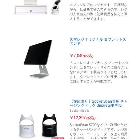
スマレジ対応のレジセット。高機能な
がら、低価格で導入できるので、レジ
の入れ替えの際に初期費用を抑えて導
入することができます。
スマレジオリジナル タブレットス
タンド
￥7,040
(税込)
「スマレジオリジナル タブレットスタ
ンド」はタブレットサイズに依存され
ないマグネット装着タイプとなってい
ます。タブレットサイズの変更に柔軟
に対応することが可能です。
【在庫限り】SocketScan専用 チャ
ージングドック Smaregiモデル
Socket Mobile
￥12,397
(税込)
SocketScan S700などでご利用いただ
けるチャージングドックです。レジ周
りや、バーコードリーダーをよく利用
する場所に、本体を充電しながら置い