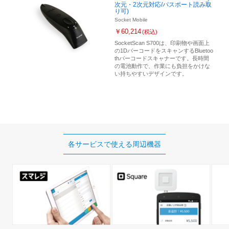
次元・2次元対応/パスポート読み取
り可)
Socket Mobile
￥60,214
(税込)
SocketScan S700は、印刷物や画面上
の1DバーコードをスキャンするBluetoo
thバーコードスキャナーです。長時間
の電池動作で、作業にも負担をかけな
い持ちやすいデザインです。
各サービスで使える
周辺機器