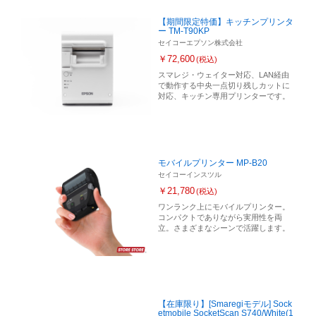
【期間限定特価】キッチンプリンタ
ー TM-T90KP
セイコーエプソン株式会社
￥72,600
(税込)
スマレジ・ウェイター対応、LAN経由
で動作する中央一点切り残しカットに
対応、キッチン専用プリンターです。
モバイルプリンター MP-B20
セイコーインスツル
￥21,780
(税込)
ワンランク上にモバイルプリンター。
コンパクトでありながら実用性を両
立。さまざまなシーンで活躍します。
【在庫限り】[Smaregiモデル] Sock
etmobile SocketScan S740/White(1