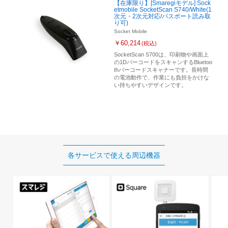
【在庫限り】[Smaregiモデル] Sock
etmobile SocketScan S740/White(1
次元・2次元対応/パスポート読み取
り可)
Socket Mobile
￥60,214
(税込)
SocketScan S700は、印刷物や画面上
の1DバーコードをスキャンするBluetoo
thバーコードスキャナーです。長時間
の電池動作で、作業にも負担をかけな
い持ちやすいデザインです。
各サービスで使える
周辺機器