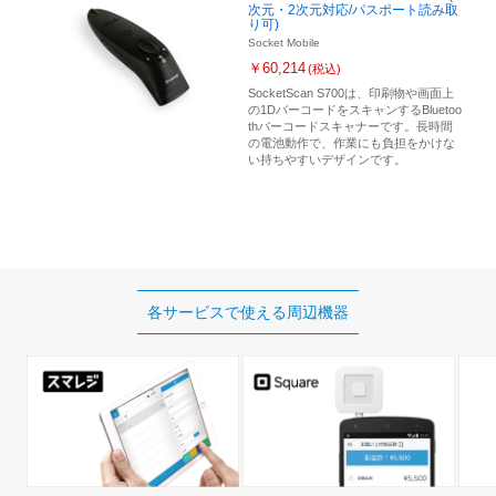
次元・2次元対応/パスポート読み取
り可)
Socket Mobile
￥60,214
(税込)
SocketScan S700は、印刷物や画面上
の1DバーコードをスキャンするBluetoo
thバーコードスキャナーです。長時間
の電池動作で、作業にも負担をかけな
い持ちやすいデザインです。
各サービスで使える
周辺機器