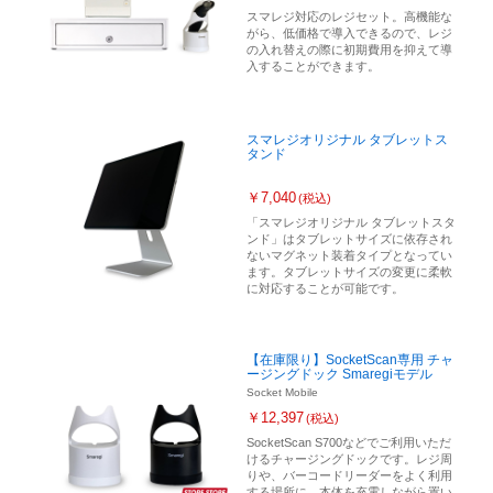
スマレジ対応のレジセット。高機能な
がら、低価格で導入できるので、レジ
の入れ替えの際に初期費用を抑えて導
入することができます。
スマレジオリジナル タブレットス
タンド
￥7,040
(税込)
「スマレジオリジナル タブレットスタ
ンド」はタブレットサイズに依存され
ないマグネット装着タイプとなってい
ます。タブレットサイズの変更に柔軟
に対応することが可能です。
【在庫限り】SocketScan専用 チャ
ージングドック Smaregiモデル
Socket Mobile
￥12,397
(税込)
SocketScan S700などでご利用いただ
けるチャージングドックです。レジ周
りや、バーコードリーダーをよく利用
する場所に、本体を充電しながら置い