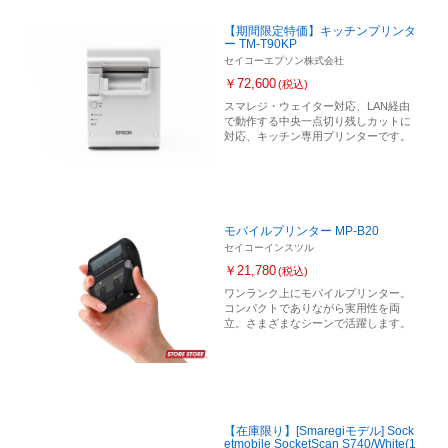
【期間限定特価】キッチンプリンタ
ー TM-T90KP
セイコーエプソン株式会社
￥72,600
(税込)
スマレジ・ウェイター対応、LAN経由
で動作する中央一点切り残しカットに
対応、キッチン専用プリンターです。
モバイルプリンター MP-B20
セイコーインスツル
￥21,780
(税込)
ワンランク上にモバイルプリンター。
コンパクトでありながら実用性を両
立。さまざまなシーンで活躍します。
【在庫限り】[Smaregiモデル] Sock
etmobile SocketScan S740/White(1