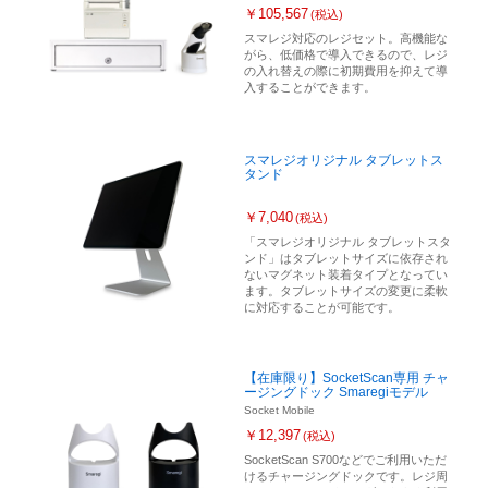
￥105,567
(税込)
スマレジ対応のレジセット。高機能な
がら、低価格で導入できるので、レジ
の入れ替えの際に初期費用を抑えて導
入することができます。
スマレジオリジナル タブレットス
タンド
￥7,040
(税込)
「スマレジオリジナル タブレットスタ
ンド」はタブレットサイズに依存され
ないマグネット装着タイプとなってい
ます。タブレットサイズの変更に柔軟
に対応することが可能です。
【在庫限り】SocketScan専用 チャ
ージングドック Smaregiモデル
Socket Mobile
￥12,397
(税込)
SocketScan S700などでご利用いただ
けるチャージングドックです。レジ周