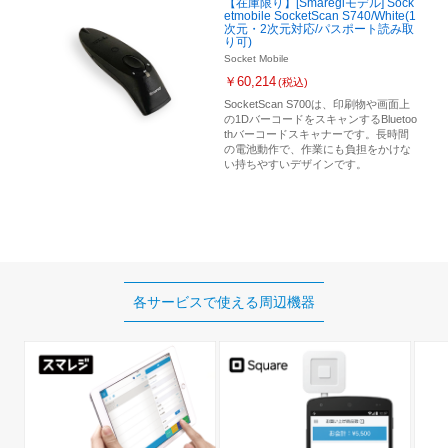
【在庫限り】[Smaregiモデル] Sock
etmobile SocketScan S740/White(1
次元・2次元対応/パスポート読み取
り可)
Socket Mobile
￥60,214
(税込)
SocketScan S700は、印刷物や画面上
の1DバーコードをスキャンするBluetoo
thバーコードスキャナーです。長時間
の電池動作で、作業にも負担をかけな
い持ちやすいデザインです。
各サービスで使える
周辺機器