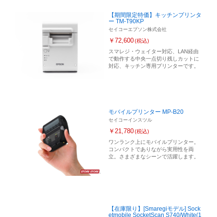
【期間限定特価】キッチンプリンタ
ー TM-T90KP
セイコーエプソン株式会社
￥72,600
(税込)
スマレジ・ウェイター対応、LAN経由
で動作する中央一点切り残しカットに
対応、キッチン専用プリンターです。
モバイルプリンター MP-B20
セイコーインスツル
￥21,780
(税込)
ワンランク上にモバイルプリンター。
コンパクトでありながら実用性を両
立。さまざまなシーンで活躍します。
【在庫限り】[Smaregiモデル] Sock
etmobile SocketScan S740/White(1