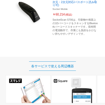
次元・2次元対応/パスポート読み取
り可)
Socket Mobile
￥60,214
(税込)
SocketScan S700は、印刷物や画面上
の1DバーコードをスキャンするBluetoo
thバーコードスキャナーです。長時間
の電池動作で、作業にも負担をかけな
い持ちやすいデザインです。
各サービスで使える
周辺機器