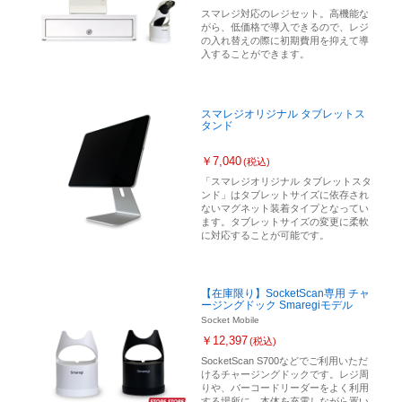
スマレジ対応のレジセット。高機能な
がら、低価格で導入できるので、レジ
の入れ替えの際に初期費用を抑えて導
入することができます。
スマレジオリジナル タブレットス
タンド
￥7,040
(税込)
「スマレジオリジナル タブレットスタ
ンド」はタブレットサイズに依存され
ないマグネット装着タイプとなってい
ます。タブレットサイズの変更に柔軟
に対応することが可能です。
【在庫限り】SocketScan専用 チャ
ージングドック Smaregiモデル
Socket Mobile
￥12,397
(税込)
SocketScan S700などでご利用いただ
けるチャージングドックです。レジ周
りや、バーコードリーダーをよく利用
する場所に、本体を充電しながら置い