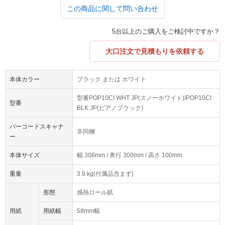
この商品に関して問い合わせ
5台以上のご購入をご検討中ですか？
大口注文で見積もりを依頼する
本体カラー
ブラック または ホワイト
型番POP10CI WHT JP(スノーホワイト)/POP10CI
型番
BLK JP(ピアノブラック)
バーコードスキャナ
非同梱
ー
本体サイズ
幅 308mm / 奥行 300mm / 高さ 100mm
重量
3.9 kg(付属品含まず)
形態
感熱ロール紙
用紙
用紙幅
58mm幅