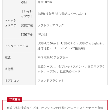
巻径
最大50mm
トレイレ
4紙幣×6貨幣(追加収納スペースあり)
イアウト
キャッシ
ュドロア
施錠方法
ソフトウェアロック
開閉寿命
30万回
USB-A(0.5A)×1、USB-C?×1（USB-C to Lightning
インターフェイス
通信可能）、USB-B×1（PC接続用）
電源
本体内蔵ACアダプター
電源ケーブル、タブレットスタンド、固定用ブラケ
添付品
ット、ネジ2ケ、位置決めボード
オプション
スタンドブラケット
ご注意点
有線(USB)接続タイプは、オプションの有線バーコードスキャナーと有線