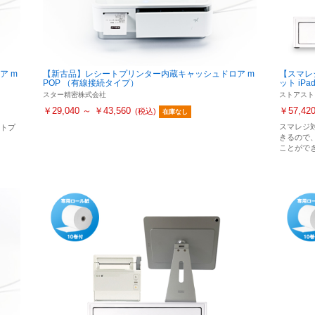
ア m
【新古品】レシートプリンター内蔵キャッシュドロア m
【スマレ
POP （有線接続タイプ）
ット iP
スター精密株式会社
ストアスト
￥29,040 ～ ￥43,560
￥57,42
(税込)
在庫なし
スマレジ
ートプ
きるので
ことがで